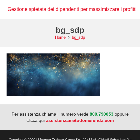
Gestione spietata dei dipendenti per massimizzare i profitti
bg_sdp
Home
bg_sdp
Per assistenza chiama il numero verde
800.790053
oppure
clicca qui
assistenzametodomerenda.com
Copyright © 2020 | Mercury Training Group SA – Via Maria Ghioldi-Schweizer 2 –