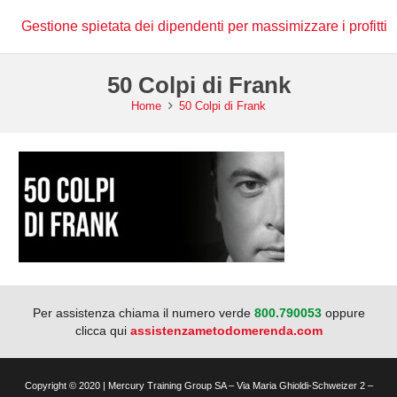
Gestione spietata dei dipendenti per massimizzare i profitti
50 Colpi di Frank
Home
50 Colpi di Frank
Per assistenza chiama il numero verde
800.790053
oppure
clicca qui
assistenzametodomerenda.com
Copyright © 2020 | Mercury Training Group SA – Via Maria Ghioldi-Schweizer 2 –